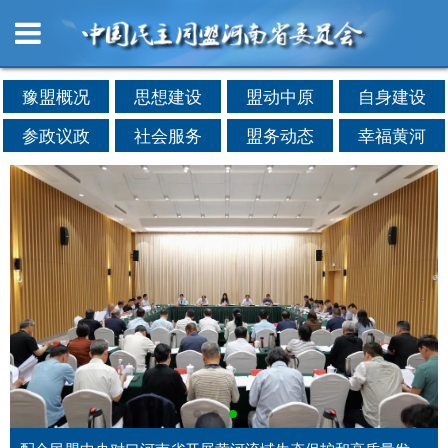
豫盟概况
思想建设
盟动中原
自身建设
参政议政
社会服务
盟务动态
幸福黄河