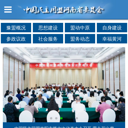
豫盟概况
思想建设
盟动中原
自身建设
参政议政
社会服务
盟务动态
幸福黄河