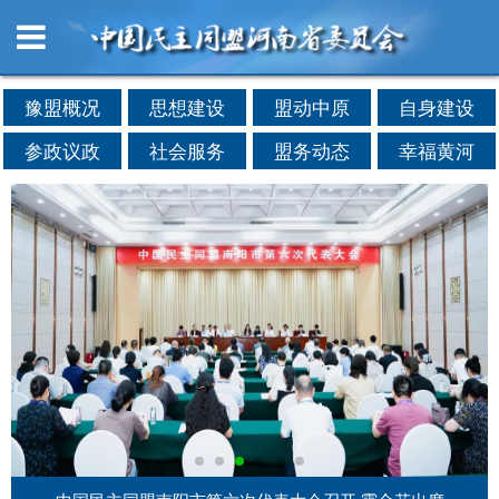
豫盟概况
思想建设
盟动中原
自身建设
参政议政
社会服务
盟务动态
幸福黄河