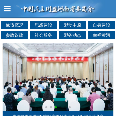
豫盟概况
思想建设
盟动中原
自身建设
参政议政
社会服务
盟务动态
幸福黄河