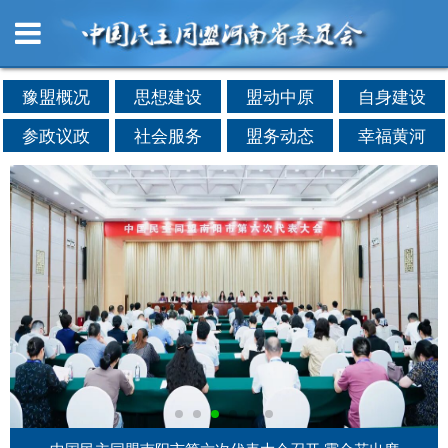
豫盟概况
思想建设
盟动中原
自身建设
参政议政
社会服务
盟务动态
幸福黄河