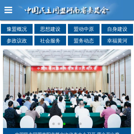
豫盟概况
思想建设
盟动中原
自身建设
参政议政
社会服务
盟务动态
幸福黄河