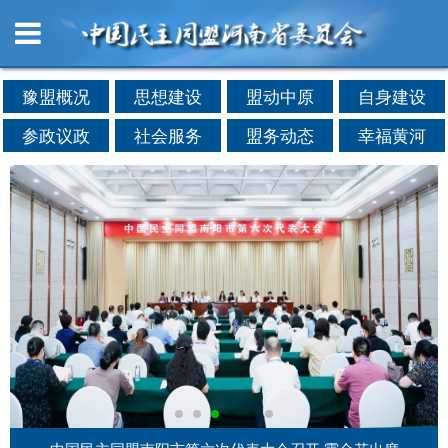
豫盟概况
思想建设
盟动中原
自身建设
参政议政
社会服务
盟务动态
幸福黄河