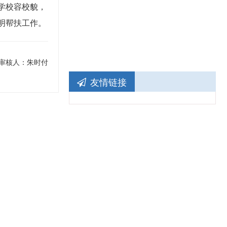
学校容校貌，
明帮扶工作。
审核人：朱时付
友情链接