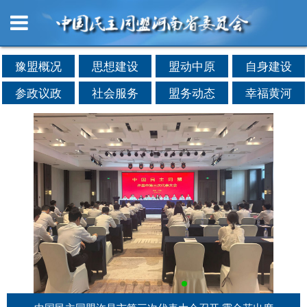
豫盟概况
思想建设
盟动中原
自身建设
参政议政
社会服务
盟务动态
幸福黄河