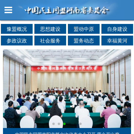
豫盟概况
思想建设
盟动中原
自身建设
参政议政
社会服务
盟务动态
幸福黄河