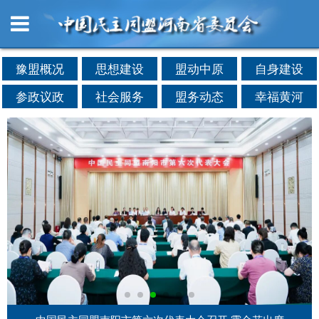
豫盟概况
思想建设
盟动中原
自身建设
参政议政
社会服务
盟务动态
幸福黄河