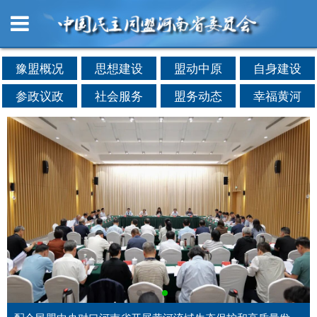
豫盟概况
思想建设
盟动中原
自身建设
参政议政
社会服务
盟务动态
幸福黄河